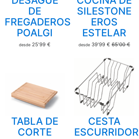
DESAGÜE
COCINA DE
DE
SILESTONE
FREGADEROS
EROS
POALGI
ESTELAR
25'99 €
39'99 €
65'00 €
desde
desde
TABLA DE
CESTA
CORTE
ESCURRIDOR