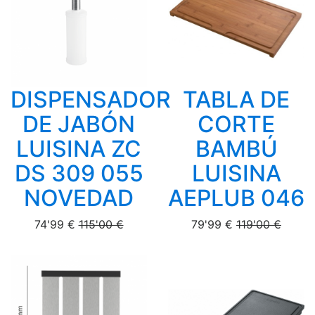
DISPENSADOR
TABLA DE
DE JABÓN
CORTE
LUISINA ZC
BAMBÚ
DS 309 055
LUISINA
NOVEDAD
AEPLUB 046
74'99 €
115'00 €
79'99 €
119'00 €