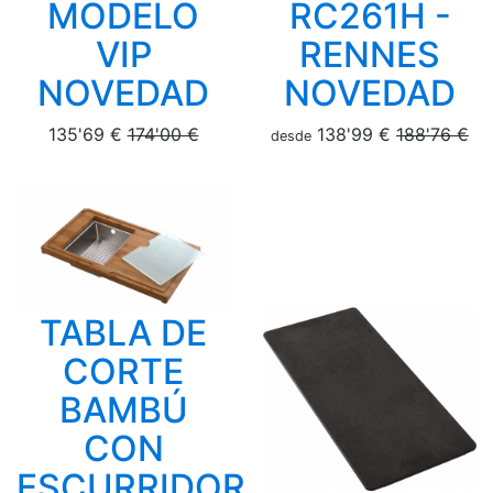
MODELO
RC261H -
VIP
RENNES
NOVEDAD
NOVEDAD
135'69 €
174'00 €
138'99 €
188'76 €
desde
TABLA DE
CORTE
BAMBÚ
CON
ESCURRIDOR