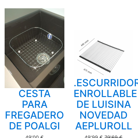
.ESCURRIDO
CESTA
ENROLLABLE
PARA
DE LUISINA
FREGADERO
NOVEDAD
DE POALGI
AEPLUROLL
49'00 €
49'99 €
79'69 €