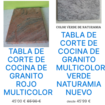
TABLA DE
CORTE DE
TABLA DE
COCINA DE
CORTE DE
GRANITO
COCINA DE
MULTICOLO
GRANITO
VERDE
ROJO
NATURAMIA
MULTICOLOR
NUEVO
45'00 €
65'00 €
45'99 €
desde