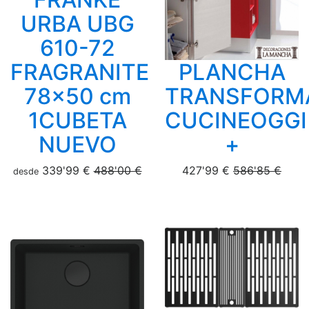
URBA UBG
610-72
FRAGRANITE
PLANCHA
78x50 cm
TRANSFORM
1CUBETA
CUCINEOGGI
NUEVO
+
339'99 €
488'00 €
427'99 €
586'85 €
desde