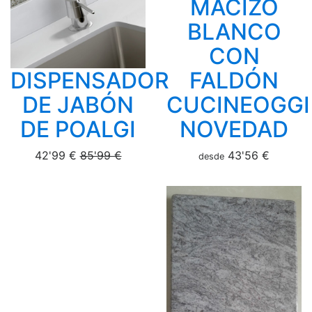
MACIZO
BLANCO
CON
DISPENSADOR
FALDÓN
DE JABÓN
CUCINEOGGI
DE POALGI
NOVEDAD
42'99 €
85'99 €
43'56 €
desde