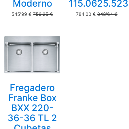
Moderno
115.0625.523
545'99 €
756'25 €
784'00 €
948'64 €
Fregadero
Franke Box
BXX 220-
36-36 TL 2
Cubetas