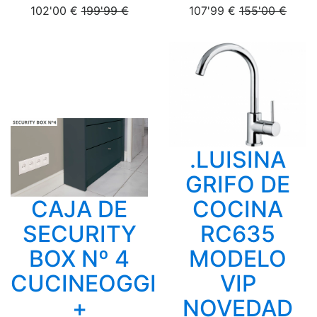
102'00 €
199'99 €
107'99 €
155'00 €
.LUISINA
GRIFO DE
CAJA DE
COCINA
SECURITY
RC635
BOX Nº 4
MODELO
CUCINEOGGI
VIP
+
NOVEDAD