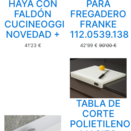
HAYA CON
PARA
FALDÓN
FREGADERO
CUCINEOGGI
FRANKE
NOVEDAD +
112.0539.138
41'23 €
42'99 €
90'00 €
TABLA DE
CORTE
POLIETILENO