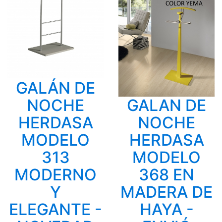
GALÁN DE
NOCHE
GALAN DE
HERDASA
NOCHE
MODELO
HERDASA
313
MODELO
MODERNO
368 EN
Y
MADERA DE
ELEGANTE -
HAYA -