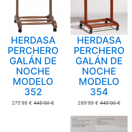
HERDASA
HERDASA
PERCHERO
PERCHERO
GALÁN DE
GALÁN DE
NOCHE
NOCHE
MODELO
MODELO
352
354
275'99 €
445'00 €
289'99 €
445'00 €