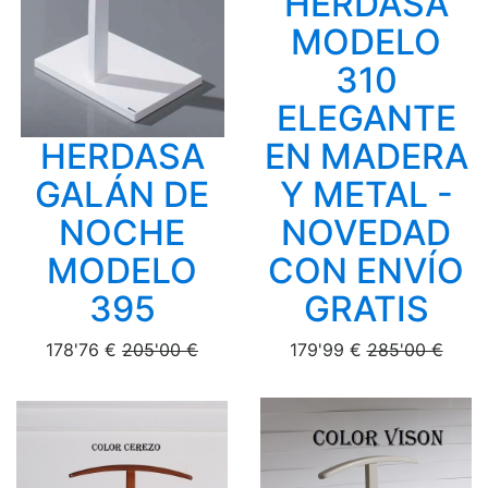
HERDASA
MODELO
310
ELEGANTE
HERDASA
EN MADERA
GALÁN DE
Y METAL -
NOCHE
NOVEDAD
MODELO
CON ENVÍO
395
GRATIS
178'76 €
205'00 €
179'99 €
285'00 €