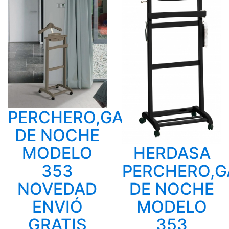
PERCHERO,GALÁN
DE NOCHE
MODELO
HERDASA
353
PERCHERO,G
NOVEDAD
DE NOCHE
ENVIÓ
MODELO
GRATIS
353