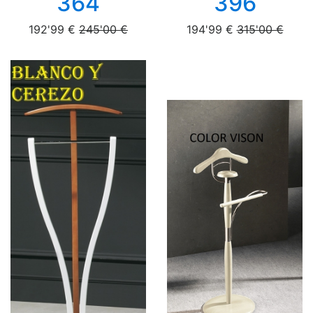
364
396
192'99 €
245'00 €
194'99 €
315'00 €