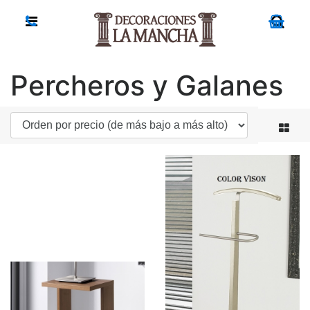
Percheros y Galanes