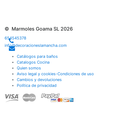
© Marmoles Goama SL 2026
654545378
info@decoracioneslamancha.com
Catálogos para baños
Catalogos Cocina
Quien somos
Aviso legal y cookies-Condiciones de uso
Cambios y devoluciones
Política de privacidad