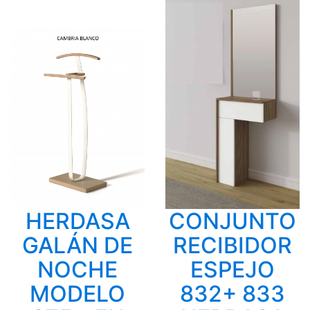
HERDASA
CONJUNTO
GALÁN DE
RECIBIDOR
NOCHE
ESPEJO
MODELO
832+ 833