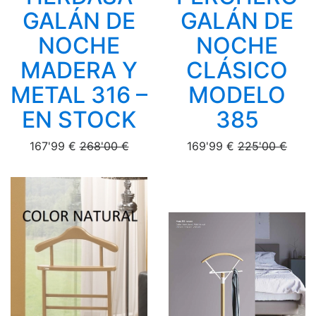
GALÁN DE
GALÁN DE
NOCHE
NOCHE
MADERA Y
CLÁSICO
METAL 316 –
MODELO
EN STOCK
385
167'99 €
268'00 €
169'99 €
225'00 €