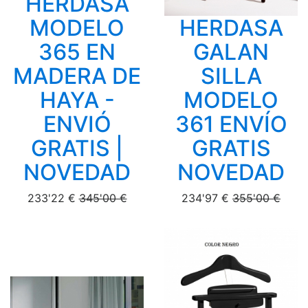
HERDASA
MODELO
HERDASA
365 EN
GALAN
MADERA DE
SILLA
HAYA -
MODELO
ENVIÓ
361 ENVÍO
GRATIS |
GRATIS
NOVEDAD
NOVEDAD
233'22 €
345'00 €
234'97 €
355'00 €