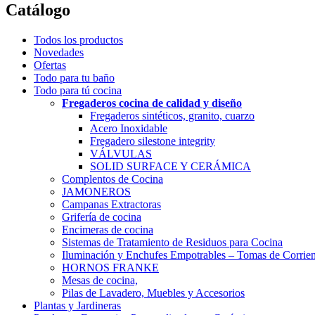
Catálogo
Todos los productos
Novedades
Ofertas
Todo para tu baño
Todo para tú cocina
Fregaderos cocina de calidad y diseño
Fregaderos sintéticos, granito, cuarzo
Acero Inoxidable
Fregadero silestone integrity
VÁLVULAS
SOLID SURFACE Y CERÁMICA
Complentos de Cocina
JAMONEROS
Campanas Extractoras
Grifería de cocina
Encimeras de cocina
Sistemas de Tratamiento de Residuos para Cocina
Iluminación y Enchufes Empotrables – Tomas de Corrien
HORNOS FRANKE
Mesas de cocina,
Pilas de Lavadero, Muebles y Accesorios
Plantas y Jardineras