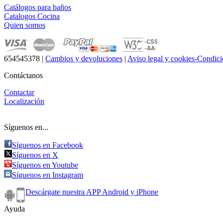
Catálogos para baños
Catalogos Cocina
Quien somos
654545378
|
Cambios y devoluciones
|
Aviso legal y cookies-Condici
Contáctanos
Contactar
Localización
Síguenos en...
Síguenos en Facebook
Síguenos en X
Síguenos en Youtube
Síguenos en Instagram
Descárgate nuestra APP Android y iPhone
Ayuda