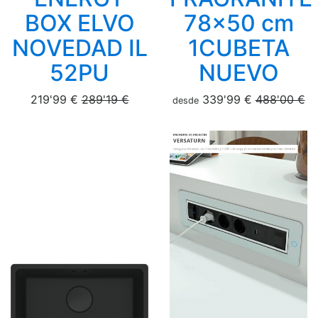
BOX ELVO
78x50 cm
NOVEDAD IL
1CUBETA
52PU
NUEVO
219'99 €
289'19 €
339'99 €
488'00 €
desde