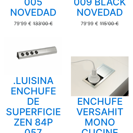
005
009 BLACK
NOVEDAD
NOVEDAD
79'99 €
133'00 €
79'99 €
115'00 €
.LUISINA
ENCHUFE
DE
ENCHUFE
SUPERFICIE
VERSAHIT
ZEN 84P
MONO
057
CUCINE