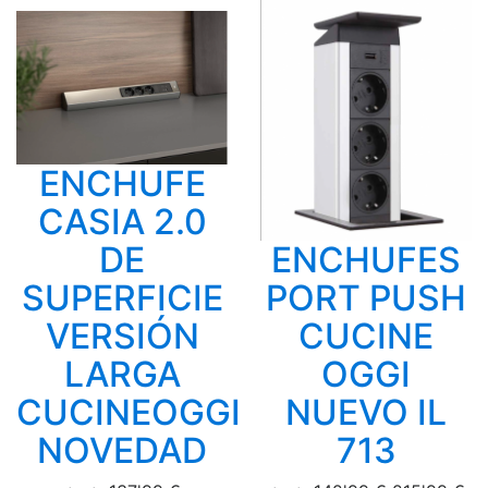
ENCHUFE
CASIA 2.0
DE
ENCHUFES
SUPERFICIE
PORT PUSH
VERSIÓN
CUCINE
LARGA
OGGI
CUCINEOGGI
NUEVO IL
NOVEDAD
713