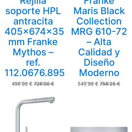
Rejilla
Franke
soporte HPL
Maris Black
antracita
Collection
405x674x35
MRG 610-72
mm Franke
– Alta
Mythos –
Calidad y
ref.
Diseño
112.0676.895
Moderno
496'99 €
726'00 €
545'99 €
756'25 €