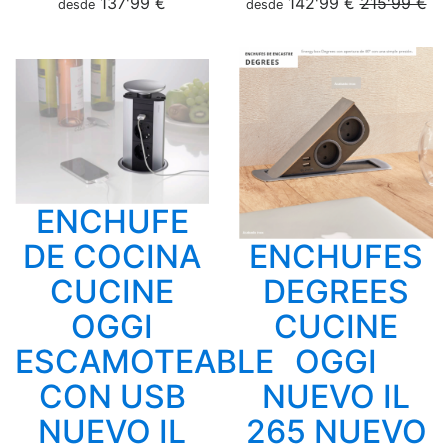
137'99 €
142'99 €
215'99 €
desde
desde
ENCHUFE
DE COCINA
ENCHUFES
CUCINE
DEGREES
OGGI
CUCINE
ESCAMOTEABLE
OGGI
CON USB
NUEVO IL
NUEVO IL
265 NUEVO