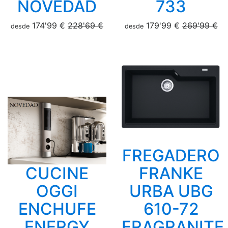
NOVEDAD
733
174'99 €
228'69 €
179'99 €
269'99 €
desde
desde
FREGADERO
CUCINE
FRANKE
OGGI
URBA UBG
ENCHUFE
610-72
ENERGY
FRAGRANITE