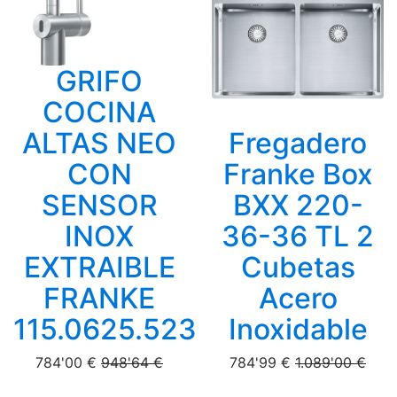
GRIFO
COCINA
ALTAS NEO
Fregadero
CON
Franke Box
SENSOR
BXX 220-
INOX
36-36 TL 2
EXTRAIBLE
Cubetas
FRANKE
Acero
115.0625.523
Inoxidable
784'00 €
948'64 €
784'99 €
1.089'00 €