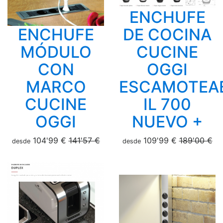
ENCHUFE
ENCHUFE
DE COCINA
MÓDULO
CUCINE
CON
OGGI
MARCO
ESCAMOTEA
CUCINE
IL 700
OGGI
NUEVO +
104'99 €
141'57 €
109'99 €
189'00 €
desde
desde