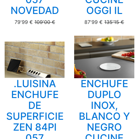
NOVEDAD
OGGI IL
79'99 €
109'00 €
87'99 €
135'15 €
.LUISINA
ENCHUFE
ENCHUFE
DUPLO
DE
INOX,
SUPERFICIE
BLANCO Y
ZEN 84PI
NEGRO
057
CUCINE