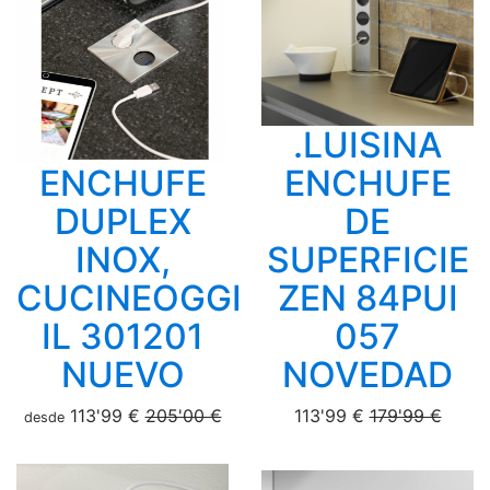
.LUISINA
ENCHUFE
ENCHUFE
DUPLEX
DE
INOX,
SUPERFICIE
CUCINEOGGI
ZEN 84PUI
IL 301201
057
NUEVO
NOVEDAD
113'99 €
205'00 €
113'99 €
179'99 €
desde