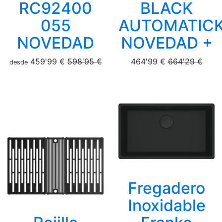
RC92400
BLACK
055
AUTOMATIC
NOVEDAD
NOVEDAD +
459'99 €
598'95 €
464'99 €
664'29 €
desde
Fregadero
Inoxidable