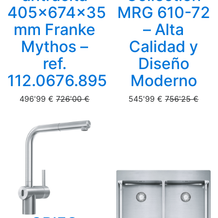
405x674x35
MRG 610-72
mm Franke
– Alta
Mythos –
Calidad y
ref.
Diseño
112.0676.895
Moderno
496'99 €
726'00 €
545'99 €
756'25 €