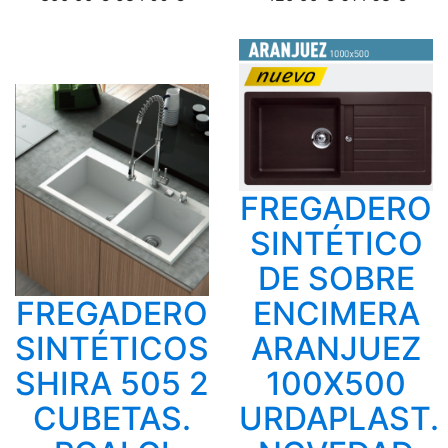
FREGADERO
SINTÉTICO
DE SOBRE
FREGADERO
ENCIMERA
SINTÉTICOS
ARANJUEZ
SHIRA 505 2
100X500
CUBETAS.
URDAPLAST.