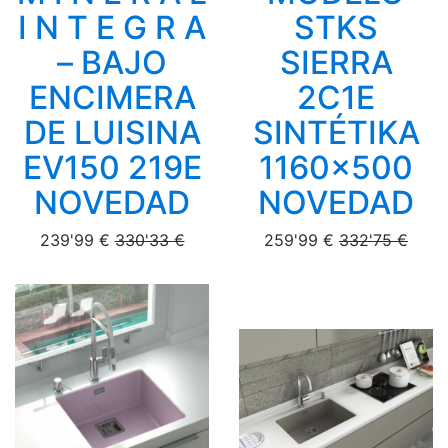
I N T E G R A
STKS
– BAJO
SIERRA
ENCIMERA
2C1E
DE LUISINA
SINTÉTIKA
EV150 219E
1160x500
NOVEDAD
NOVEDAD
239'99 €
330'33 €
259'99 €
332'75 €