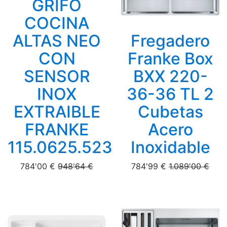
GRIFO
COCINA
ALTAS NEO
Fregadero
CON
Franke Box
SENSOR
BXX 220-
INOX
36-36 TL 2
EXTRAIBLE
Cubetas
FRANKE
Acero
115.0625.523
Inoxidable
784'00 €
948'64 €
784'99 €
1.089'00 €