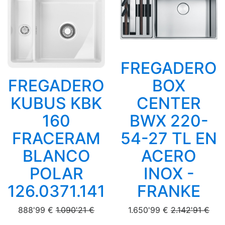
FREGADERO
FREGADERO
BOX
KUBUS KBK
CENTER
160
BWX 220-
FRACERAM
54-27 TL EN
BLANCO
ACERO
POLAR
INOX -
126.0371.141
FRANKE
888'99 €
1.090'21 €
1.650'99 €
2.142'91 €