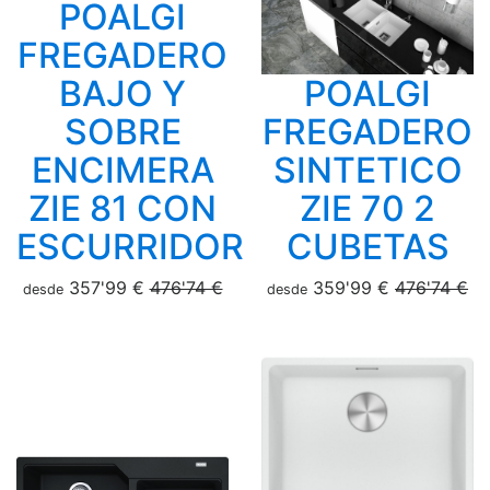
POALGI
FREGADERO
BAJO Y
POALGI
SOBRE
FREGADERO
ENCIMERA
SINTETICO
ZIE 81 CON
ZIE 70 2
ESCURRIDOR
CUBETAS
357'99 €
476'74 €
359'99 €
476'74 €
desde
desde