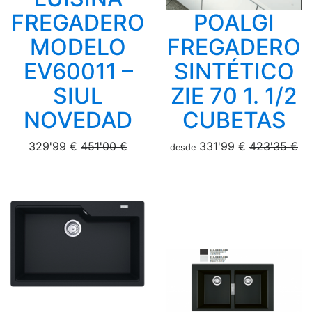
FREGADERO
POALGI
MODELO
FREGADERO
EV60011 –
SINTÉTICO
SIUL
ZIE 70 1. 1/2
NOVEDAD
CUBETAS
329'99 €
451'00 €
331'99 €
423'35 €
desde