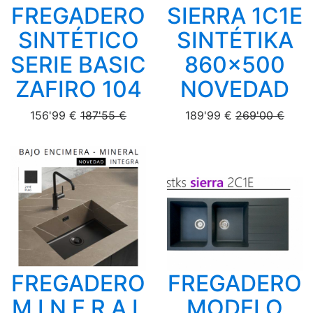
FREGADERO
SIERRA 1C1E
SINTÉTICO
SINTÉTIKA
SERIE BASIC
860x500
ZAFIRO 104
NOVEDAD
156'99 €
187'55 €
189'99 €
269'00 €
FREGADERO
FREGADERO
M I N E R A L
MODELO