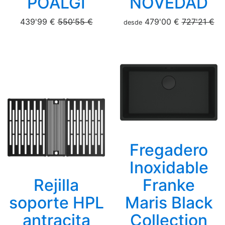
POALGI
NOVEDAD
439'99 €
550'55 €
479'00 €
727'21 €
desde
Fregadero
Inoxidable
Rejilla
Franke
soporte HPL
Maris Black
antracita
Collection