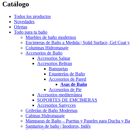
Catálogo
Todos los productos
Novedades
Ofertas
Todo para tu baño
Muebles de baño modernos
Encimeras de Baño a Medida | Solid Surface, Gel Coat y
Columnas Hidromasaje
Accesorios de Baño
Accesorios Salgar
Accesorios Beltran
Banquetas
Estanterías de Baño
Accesorios de Pared
Asas de Baño
Accesorios de Pie
Accesorios mediterránea
SOPORTES DE EMCIMERAS
Accesorios Sanycces
Griferías de Baño Modernas
Cabinas Hidromasaje
Mamparas de Baño – Puertas y Paneles para Ducha y Ba
Sanitarios de baño | Inodoros, bidés