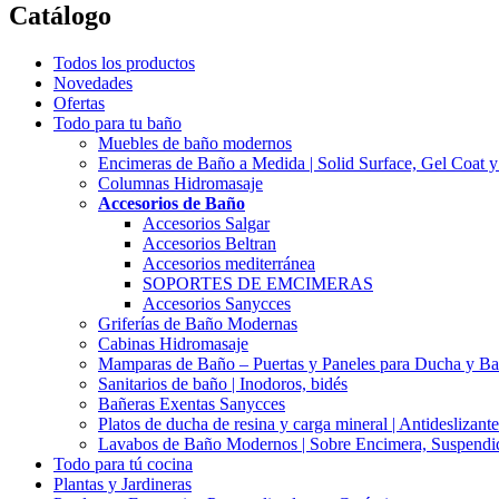
Catálogo
Todos los productos
Novedades
Ofertas
Todo para tu baño
Muebles de baño modernos
Encimeras de Baño a Medida | Solid Surface, Gel Coat y
Columnas Hidromasaje
Accesorios de Baño
Accesorios Salgar
Accesorios Beltran
Accesorios mediterránea
SOPORTES DE EMCIMERAS
Accesorios Sanycces
Griferías de Baño Modernas
Cabinas Hidromasaje
Mamparas de Baño – Puertas y Paneles para Ducha y Ba
Sanitarios de baño | Inodoros, bidés
Bañeras Exentas Sanycces
Platos de ducha de resina y carga mineral | Antideslizante
Lavabos de Baño Modernos | Sobre Encimera, Suspendid
Todo para tú cocina
Plantas y Jardineras