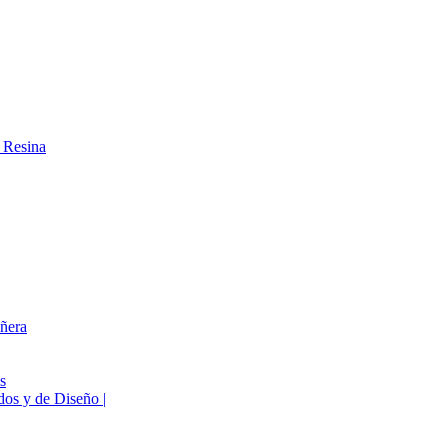
 Resina
ñera
s
os y de Diseño |