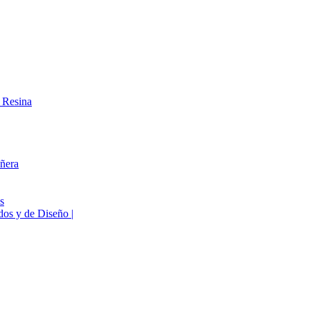
 Resina
ñera
s
os y de Diseño |