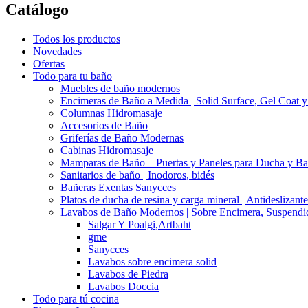
Catálogo
Todos los productos
Novedades
Ofertas
Todo para tu baño
Muebles de baño modernos
Encimeras de Baño a Medida | Solid Surface, Gel Coat y
Columnas Hidromasaje
Accesorios de Baño
Griferías de Baño Modernas
Cabinas Hidromasaje
Mamparas de Baño – Puertas y Paneles para Ducha y Ba
Sanitarios de baño | Inodoros, bidés
Bañeras Exentas Sanycces
Platos de ducha de resina y carga mineral | Antideslizante
Lavabos de Baño Modernos | Sobre Encimera, Suspendid
Salgar Y Poalgi,Artbaht
gme
Sanycces
Lavabos sobre encimera solid
Lavabos de Piedra
Lavabos Doccia
Todo para tú cocina