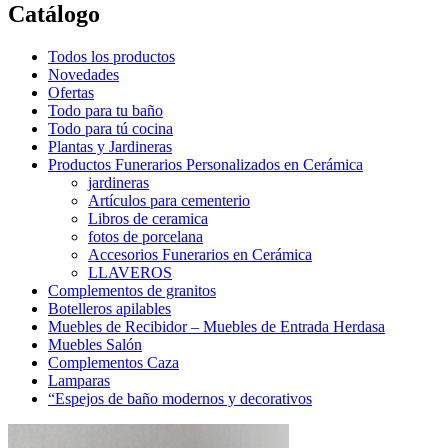
Catálogo
Todos los productos
Novedades
Ofertas
Todo para tu baño
Todo para tú cocina
Plantas y Jardineras
Productos Funerarios Personalizados en Cerámica
jardineras
Artículos para cementerio
Libros de ceramica
fotos de porcelana
Accesorios Funerarios en Cerámica
LLAVEROS
Complementos de granitos
Botelleros apilables
Muebles de Recibidor – Muebles de Entrada Herdasa
Muebles Salón
Complementos Caza
Lamparas
“Espejos de baño modernos y decorativos