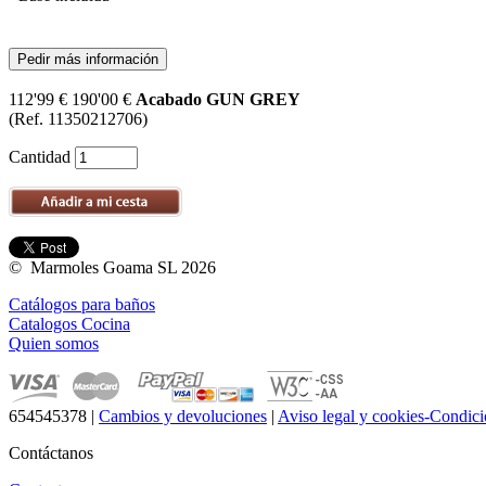
Pedir más información
112'99 €
190'00 €
Acabado GUN GREY
(Ref. 11350212706)
Cantidad
© Marmoles Goama SL 2026
Catálogos para baños
Catalogos Cocina
Quien somos
654545378
|
Cambios y devoluciones
|
Aviso legal y cookies-Condici
Contáctanos