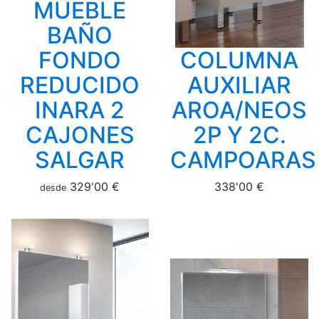
MUEBLE
BAÑO
FONDO
COLUMNA
REDUCIDO
AUXILIAR
INARA 2
AROA/NEOS
CAJONES
2P Y 2C.
SALGAR
CAMPOARAS
329'00 €
338'00 €
desde