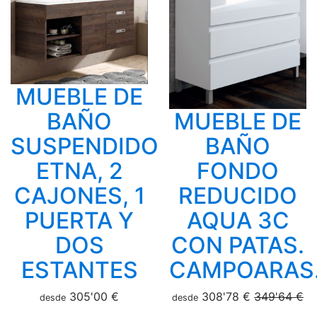
MUEBLE DE
BAÑO
MUEBLE DE
SUSPENDIDO
BAÑO
ETNA, 2
FONDO
CAJONES, 1
REDUCIDO
PUERTA Y
AQUA 3C
DOS
CON PATAS.
ESTANTES
CAMPOARAS
305'00 €
308'78 €
349'64 €
desde
desde