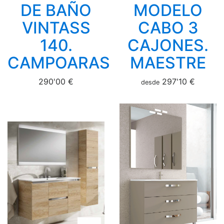
DE BAÑO
MODELO
VINTASS
CABO 3
140.
CAJONES.
CAMPOARAS
MAESTRE
290'00 €
297'10 €
desde