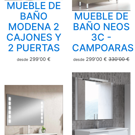
MUEBLE DE
BAÑO
MUEBLE DE
MODENA 2
BAÑO NEOS
CAJONES Y
3C -
2 PUERTAS
CAMPOARAS
299'00 €
299'00 €
330'00 €
desde
desde