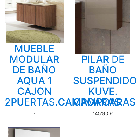
MUEBLE
MODULAR
PILAR DE
DE BAÑO
BAÑO
AQUA 1
SUSPENDIDO
CAJON
KUVE.
2PUERTAS.CAMPOARAS
CAMPOARAS
-
145'90 €