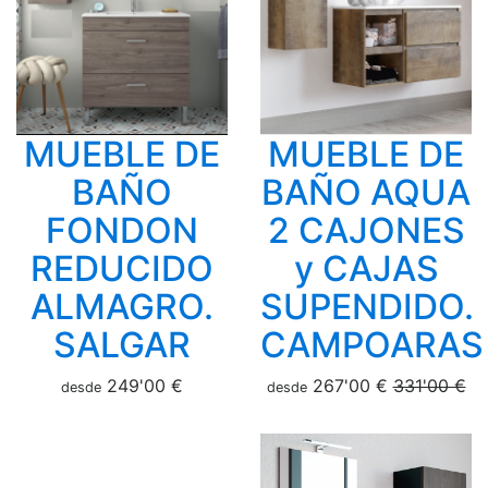
MUEBLE DE
MUEBLE DE
BAÑO
BAÑO AQUA
FONDON
2 CAJONES
REDUCIDO
y CAJAS
ALMAGRO.
SUPENDIDO.
SALGAR
CAMPOARAS
249'00 €
267'00 €
331'00 €
desde
desde