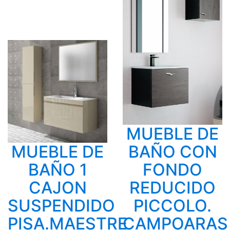
MUEBLE DE
MUEBLE DE
BAÑO CON
BAÑO 1
FONDO
CAJON
REDUCIDO
SUSPENDIDO
PICCOLO.
PISA.MAESTRE
CAMPOARAS