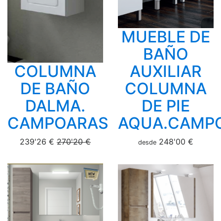
MUEBLE DE
BAÑO
COLUMNA
AUXILIAR
DE BAÑO
COLUMNA
DALMA.
DE PIE
CAMPOARAS
AQUA.CAMP
239'26 €
270'20 €
248'00 €
desde